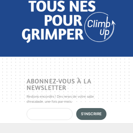
ABONNEZ-VOUS À LA
NEWSLETTER
Restons encordés ! Des news de votre salle
d'escalade, une fois par mois.