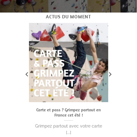
ACTUS DU MOMENT
NFANTS
Carte et pass ? Grimpez partout en
-20 €
’ÉTÉ
France cet été !
...]
Grimpez partout avec votre carte
[...]