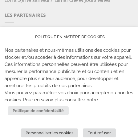
10h à 19h le samedi / dimanche et jours fériés
LES PARTENAIRES
POLITIQUE EN MATIÈRE DE COOKIES
Nos partenaires et nous-mêmes utilisions des cookies pour
stocker et/ou accéder à des informations sur votre appareil.
Ces informations personnelles peuvent être utilisées pour
mesurer la performance publicitaire et du contenu et en
LES SALLES CLIMB UP
apprendre plus sur leur audience, pour développer et
améliorer les produits de nos partenaires.
Climb Up vous accueille dans ses salles, partout en
Vous pouvez paramétrer vos choix pour accepter ou non les
France
cookies. Pour en savoir plus consultez notre
Politique de confidentialité
TROUVE TA SALLE
Personnaliser les cookies
Tout refuser