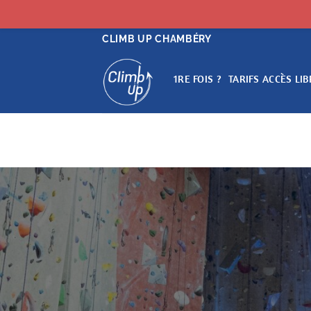
Passer
CLIMB UP CHAMBÉRY
au
contenu
1RE FOIS ?
TARIFS ACCÈS LIB