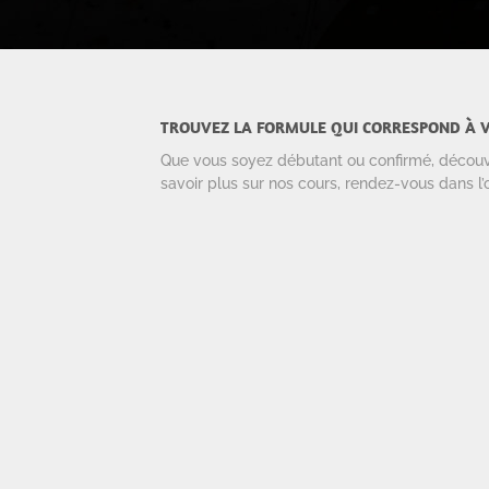
TROUVEZ LA FORMULE QUI CORRESPOND À V
Que vous soyez débutant ou confirmé, découvrez
savoir plus sur nos cours, rendez-vous dans l