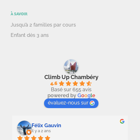
À SAVOIR
Jusqu’à 2 familles par cours
Enfant dès 3 ans
Climb Up Chambéry
4.6
Basé sur 655 avis
powered by
G
o
o
g
l
e
évaluez-nous sur
Félix Gauvin
il y a 2 ans