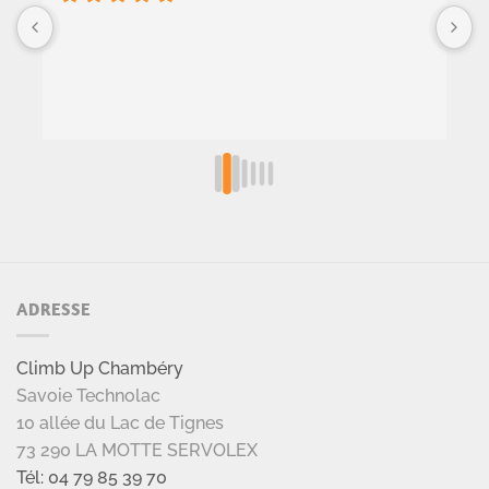
 
B
G
i 
s
n
 
 
ADRESSE
Climb Up Chambéry
Savoie Technolac
10 allée du Lac de Tignes
73 290 LA MOTTE SERVOLEX
Tél: 04 79 85 39 70