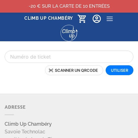
-20 € SUR LA CARTE DE 10 ENTRÉES
Passer
CLIMB UP CHAMBÉRY
au
contenu
ADRESSE
Climb Up Chambéry
Savoie Technolac