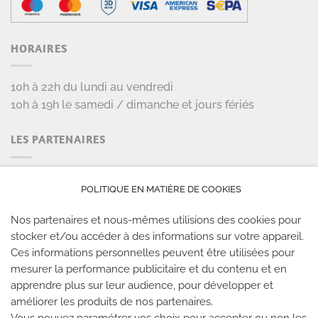
HORAIRES
10h à 22h du lundi au vendredi
10h à 19h le samedi / dimanche et jours fériés
LES PARTENAIRES
POLITIQUE EN MATIÈRE DE COOKIES
Nos partenaires et nous-mêmes utilisions des cookies pour
stocker et/ou accéder à des informations sur votre appareil.
Ces informations personnelles peuvent être utilisées pour
mesurer la performance publicitaire et du contenu et en
LES SALLES CLIMB UP
apprendre plus sur leur audience, pour développer et
améliorer les produits de nos partenaires.
Climb Up vous accueille dans ses salles, partout en
Vous pouvez paramétrer vos choix pour accepter ou non les