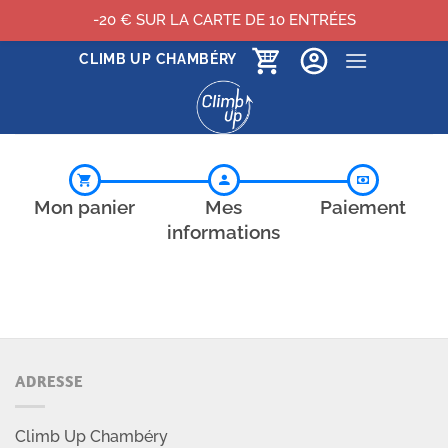
-20 € SUR LA CARTE DE 10 ENTRÉES
Passer
CLIMB UP CHAMBÉRY
au
contenu
ADRESSE
Climb Up Chambéry