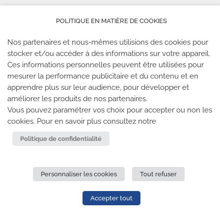
POLITIQUE EN MATIÈRE DE COOKIES
Nos partenaires et nous-mêmes utilisions des cookies pour
stocker et/ou accéder à des informations sur votre appareil.
Ces informations personnelles peuvent être utilisées pour
mesurer la performance publicitaire et du contenu et en
LES SALLES CLIMB UP
apprendre plus sur leur audience, pour développer et
améliorer les produits de nos partenaires.
Climb Up vous accueille dans ses salles, partout en
Vous pouvez paramétrer vos choix pour accepter ou non les
France
cookies. Pour en savoir plus consultez notre
Politique de confidentialité
TROUVE TA SALLE
Personnaliser les cookies
Tout refuser
REJOIGNEZ-NOUS
-
CLIMB UP INVESTISSEMENTS
-
MENTIONS LÉGALES
-
CONFIDENTIALITÉ
- © 2020 TOUS
Accepter tout
DROITS RÉSERVÉS