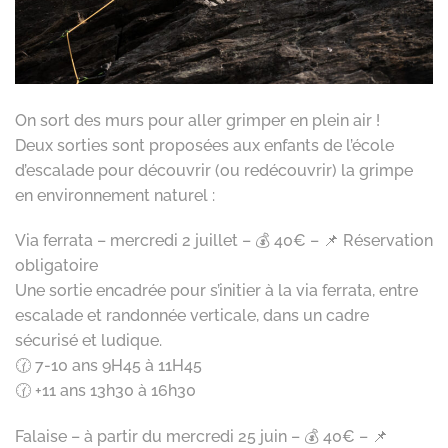
On sort des murs pour aller grimper en plein air !
Deux sorties sont proposées aux enfants de l’école
d’escalade pour découvrir (ou redécouvrir) la grimpe
en environnement naturel :
Via ferrata – mercredi 2 juillet – 💰 40€ – 📌 Réservation
obligatoire
Une sortie encadrée pour s’initier à la via ferrata, entre
escalade et randonnée verticale, dans un cadre
sécurisé et ludique.
🕜 7-10 ans 9H45 à 11H45
🕜 +11 ans 13h30 à 16h30
Falaise – à partir du mercredi 25 juin – 💰 40€ – 📌