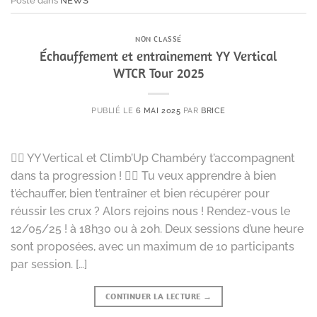
Posté dans
NEWS
NON CLASSÉ
Échauffement et entrainement YY Vertical
WTCR Tour 2025
PUBLIÉ LE
6 MAI 2025
PAR
BRICE
🧗‍♂️ YY Vertical et Climb’Up Chambéry t’accompagnent
dans ta progression ! 🧗‍♀️ Tu veux apprendre à bien
t’échauffer, bien t’entraîner et bien récupérer pour
réussir les crux ? Alors rejoins nous ! Rendez-vous le
12/05/25 ! à 18h30 ou à 20h. Deux sessions d’une heure
sont proposées, avec un maximum de 10 participants
par session. […]
CONTINUER LA LECTURE
→