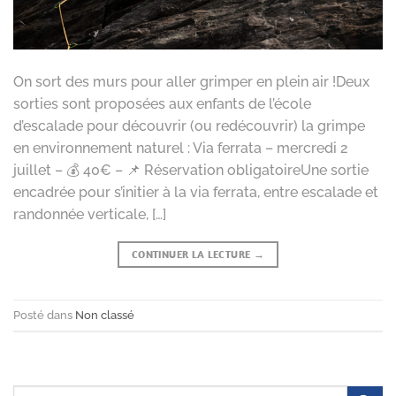
On sort des murs pour aller grimper en plein air !Deux
sorties sont proposées aux enfants de l’école
d’escalade pour découvrir (ou redécouvrir) la grimpe
en environnement naturel : Via ferrata – mercredi 2
juillet – 💰 40€ – 📌 Réservation obligatoireUne sortie
encadrée pour s’initier à la via ferrata, entre escalade et
randonnée verticale, […]
CONTINUER LA LECTURE
→
Posté dans
Non classé