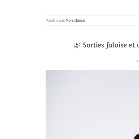
Posté dans
Non classé
🌿 Sorties falaise et
P