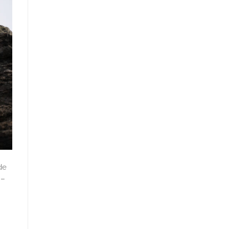
de
 –