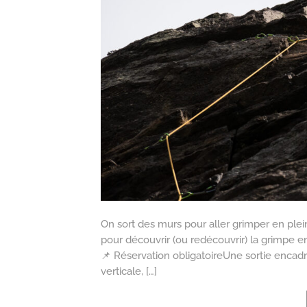
On sort des murs pour aller grimper en plei
pour découvrir (ou redécouvrir) la grimpe en
📌 Réservation obligatoireUne sortie encadré
verticale, […]