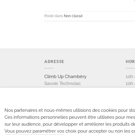
Posté dans
Non classé
ADRESSE
HOR
Climb Up Chambéry
10h 
Savoie Technolac
10h 
10 allée du Lac de Tignes
et j
73 290 LA MOTTE SERVOLEX
Tél: 04 79 85 39 70
Nos partenaires et nous-mêmes utilisions des cookies pour sto
Ces informations personnelles peuvent être utilisées pour mes
NOUS CONTACTER
sur leur audience, pour développer et améliorer les produits d
Vous pouvez paramétrer vos choix pour accepter ou non les coo