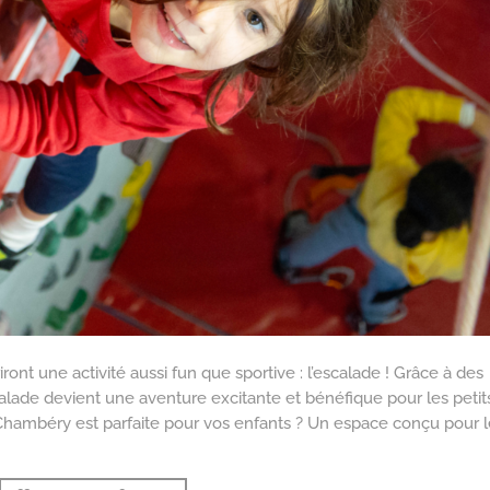
nt une activité aussi fun que sportive : l’escalade ! Grâce à des
calade devient une aventure excitante et bénéfique pour les petit
Chambéry est parfaite pour vos enfants ? Un espace conçu pour l