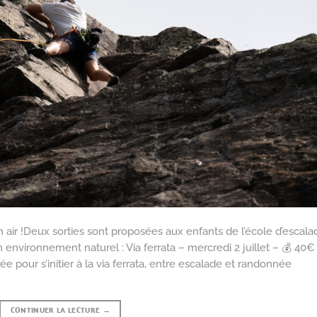
n air !Deux sorties sont proposées aux enfants de l’école d’escala
 environnement naturel : Via ferrata – mercredi 2 juillet – 💰 40€
e pour s’initier à la via ferrata, entre escalade et randonnée
CONTINUER LA LECTURE
→