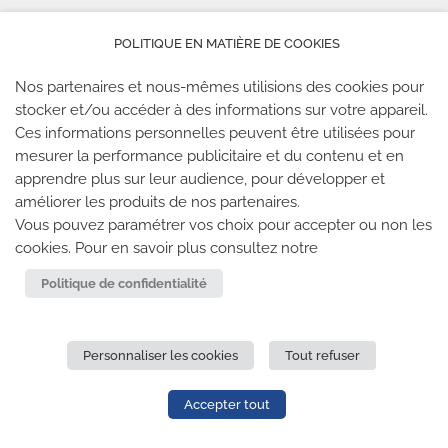
POLITIQUE EN MATIÈRE DE COOKIES
Nos partenaires et nous-mêmes utilisions des cookies pour
stocker et/ou accéder à des informations sur votre appareil.
Ces informations personnelles peuvent être utilisées pour
mesurer la performance publicitaire et du contenu et en
LES SALLES CLIMB UP
apprendre plus sur leur audience, pour développer et
améliorer les produits de nos partenaires.
Climb Up vous accueille dans ses salles, partout en
Vous pouvez paramétrer vos choix pour accepter ou non les
cookies. Pour en savoir plus consultez notre
France
Politique de confidentialité
TROUVE TA SALLE
Personnaliser les cookies
Tout refuser
REJOIGNEZ-NOUS
-
CLIMB UP INVESTISSEMENTS
-
MENTIONS LÉGALES
-
CONFIDENTIALITÉ
- © 2020 TOUS
Accepter tout
DROITS RÉSERVÉS